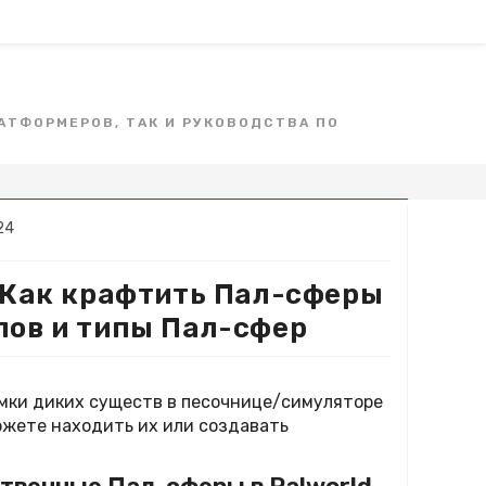
ЛАТФОРМЕРОВ, ТАК И РУКОВОДСТВА ПО
24
а:
лов и типы Пал-сфер
мки диких существ в песочнице/симуляторе
ожете находить их или создавать