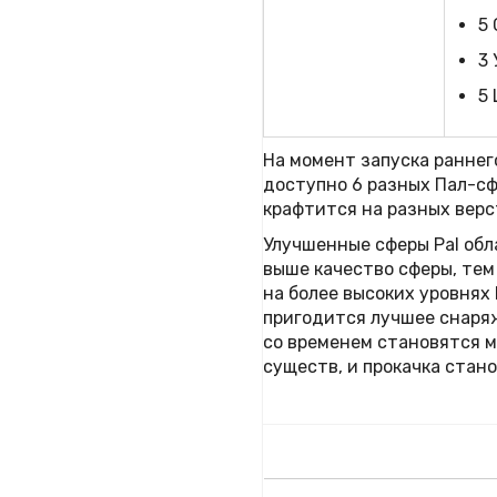
5
3 
5
На момент запуска раннего
доступно 6 разных Пал-сф
крафтится на разных верс
Улучшенные сферы Pal об
выше качество сферы, тем
на более высоких уровнях
пригодится лучшее снаряж
со временем становятся 
существ, и прокачка стан