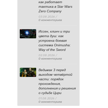
как работает
тактика в Star Wars
Zero Company
03.08.2026
/
0 комментариев
Иссен, клинч и три
цвета душ: как
устроена боевая
система Onimusha:
Way of the Sword
02.08.2026
/
0 комментариев
Ведьмак 3 перед
выходом четвёртой
части: порядок
прохождения,
дополнения и решения
о судьбе Цири
01.08.2026
/
0 комментариев