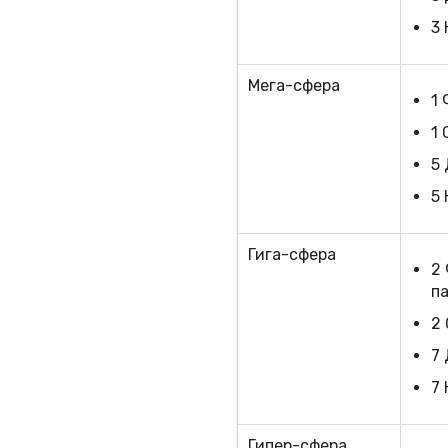
3
Мега-сфера
1
1 
5
5
Гига-сфера
2
п
2
7
7
Гипер-сфера