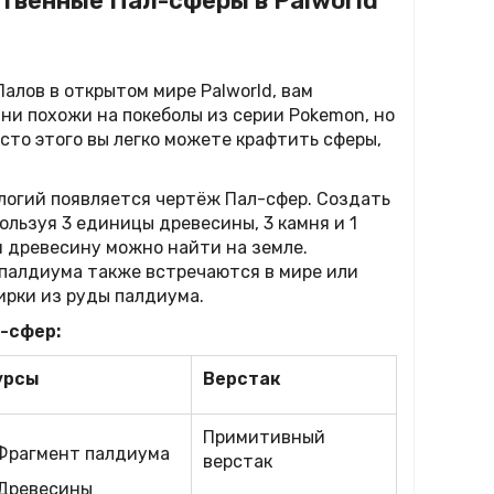
твенные Пал-сферы в Palworld
алов в открытом мире Palworld, вам
ни похожи на покеболы из серии Pokemon, но
сто этого вы легко можете крафтить сферы,
ологий появляется чертёж Пал-сфер. Создать
ользуя 3 единицы древесины, 3 камня и 1
и древесину можно найти на земле.
палдиума также встречаются в мире или
ирки из руды палдиума.
-сфер:
урсы
Верстак
Примитивный
 Фрагмент палдиума
верстак
 Древесины