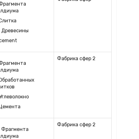
 Фрагмента
алдиума
 Слитка
0 Древесины
 cement
Фабрика сфер 2
 Фрагмента
алдиума
 Обработанных
литков
Углеволокно
 Цемента
Фабрика сфер 2
0 Фрагмента
алдиума