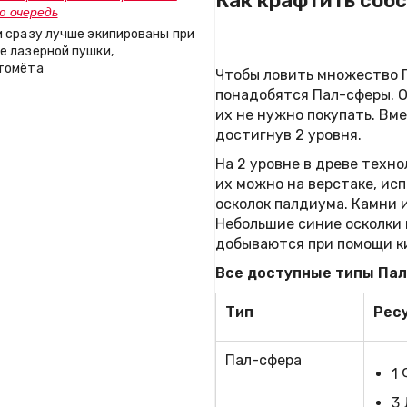
Как крафтить собс
ю очередь
и сразу лучше экипированы при
е лазерной пушки,
томёта
Чтобы ловить множество П
понадобятся Пал-сферы. О
их не нужно покупать. Вме
достигнув 2 уровня.
На 2 уровне в древе техн
их можно на верстаке, исп
осколок палдиума. Камни 
Небольшие синие осколки 
добываются при помощи к
Все доступные типы Пал
Тип
Рес
Пал-сфера
1
3