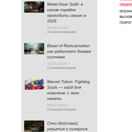
перву
Metal Gear Solid: в
каком порядке
игрок
проходить серию в
вызов
2026
грана
06.08.2026
/
0 комментариев
Beast of Reincarnation:
как работает боевая
система
05.08.2026
/
0 комментариев
Marvel Tokon: Fighting
Souls — гайд для
новичков: с чего
начать
04.08.2026
/
0 комментариев
Очки действий,
укрытия и синергия: