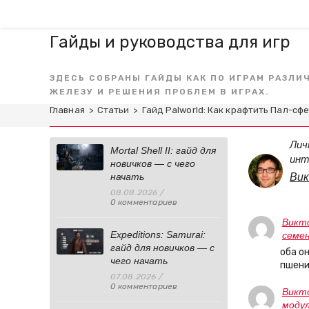
Перейти
Главная
Все стать
к
содержимому
Гайды и руководства для игр
ЗДЕСЬ СОБРАНЫ ГАЙДЫ КАК ПО ИГРАМ РАЗЛИ
ЖЕЛЕЗУ И РЕШЕНИЯ ПРОБЛЕМ В ИГРАХ.
Главная
>
Статьи
>
Гайд Palworld: Как крафтить Пал-сф
Лич
Mortal Shell II: гайд для
инт
новичков — с чего
начать
Вик
08.08.2026
/
0 комментариев
Викт
Expeditions: Samurai:
семе
гайд для новичков — с
оба о
чего начать
пшени
07.08.2026
/
0 комментариев
Викт
модул