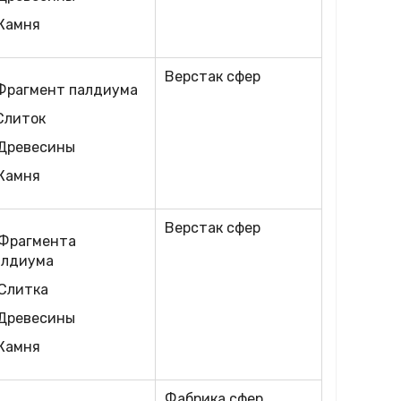
 Камня
Верстак сфер
 Фрагмент палдиума
Слиток
 Древесины
 Камня
Верстак сфер
 Фрагмента
алдиума
 Слитка
 Древесины
 Камня
Фабрика сфер