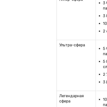
3
п
3
1
2
Ультра-сфера
5
п
5
с
2 
3
Легендарная
1
сфера
п