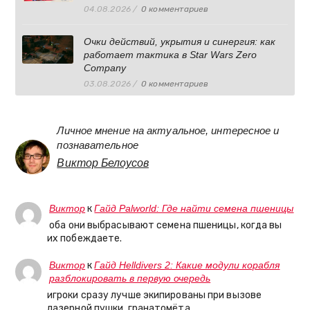
04.08.2026
/
0 комментариев
Очки действий, укрытия и синергия: как
работает тактика в Star Wars Zero
Company
03.08.2026
/
0 комментариев
Личное мнение на актуальное, интересное и
познавательное
Виктор Белоусов
Виктор
к
Гайд Palworld: Где найти семена пшеницы
оба они выбрасывают семена пшеницы, когда вы
их побеждаете.
Виктор
к
Гайд Helldivers 2: Какие модули корабля
разблокировать в первую очередь
игроки сразу лучше экипированы при вызове
лазерной пушки, гранатомёта