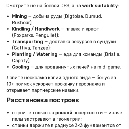
Смотрите не на боевой DPS, а на
work suitability
:
Mining
— добыча руды (Digtoise, Dumud,
Rushoar);
Kindling / Handiwork
— плавка и крафт
(Foxparks, Pengullet);
Transporting
— доставка ресурсов в сундуки
(Cattiva, Tanzee);
Planting / Watering
— еда для команды (Bristla,
Caprity);
Cooling
— для продвинутых печей на mid-game.
Ловите несколько копий одного вида — бонус за
10+ поимок ускоряет прокачку персонажа и
открывает партнёрские навыки.
Расстановка построек
строите только на
ровной
поверхности — иначе
палы застревают в геометрии;
станки держите в радиусе 3×3 фундаментов от