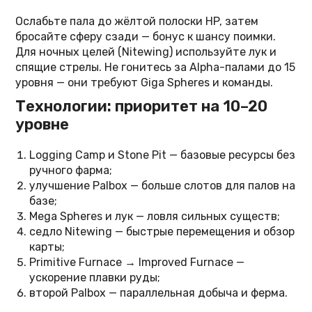
Ослабьте пала до жёлтой полоски HP, затем
бросайте сферу сзади — бонус к шансу поимки.
Для ночных целей (Nitewing) используйте лук и
спящие стрелы. Не гонитесь за Alpha-палами до 15
уровня — они требуют Giga Spheres и команды.
Технологии: приоритет на 10–20
уровне
Logging Camp и Stone Pit — базовые ресурсы без
ручного фарма;
улучшение Palbox — больше слотов для палов на
базе;
Mega Spheres и лук — ловля сильных существ;
седло Nitewing — быстрые перемещения и обзор
карты;
Primitive Furnace → Improved Furnace —
ускорение плавки руды;
второй Palbox — параллельная добыча и ферма.