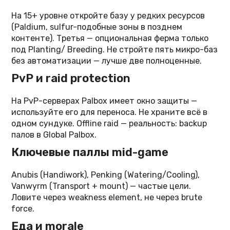
На 15+ уровне откройте базу у редких ресурсов
(Paldium, sulfur-подобные зоны в позднем
контенте). Третья — опциональная ферма только
под Planting/ Breeding. Не стройте пять микро-баз
без автоматизации — лучше две полноценные.
PvP и raid protection
На PvP-серверах Palbox имеет окно защиты —
используйте его для переноса. Не храните всё в
одном сундуке. Offline raid — реальность: backup
палов в Global Palbox.
Ключевые паллы mid-game
Anubis (Handiwork), Penking (Watering/Cooling),
Vanwyrm (Transport + mount) — частые цели.
Ловите через weakness element, не через brute
force.
Еда и morale