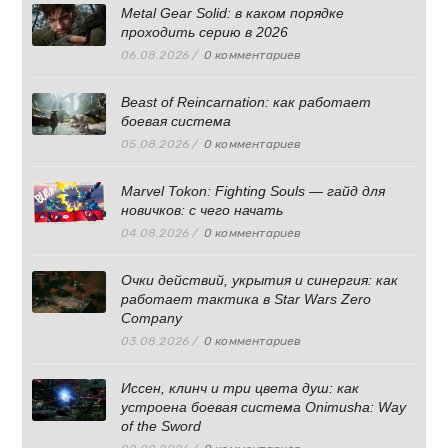
Metal Gear Solid: в каком порядке
проходить серию в 2026
06.08.2026
/
0 комментариев
Beast of Reincarnation: как работает
боевая система
05.08.2026
/
0 комментариев
Marvel Tokon: Fighting Souls — гайд для
новичков: с чего начать
04.08.2026
/
0 комментариев
Очки действий, укрытия и синергия: как
работает тактика в Star Wars Zero
Company
03.08.2026
/
0 комментариев
Иссен, клинч и три цвета душ: как
устроена боевая система Onimusha: Way
of the Sword